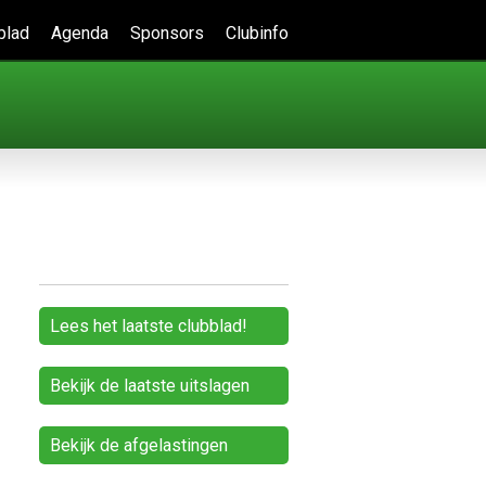
blad
Agenda
Sponsors
Clubinfo
Lees het laatste clubblad!
Bekijk de laatste uitslagen
Bekijk de afgelastingen