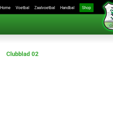
Home
Voetbal
Zaalvoetbal
Handbal
Shop
Clubblad 02