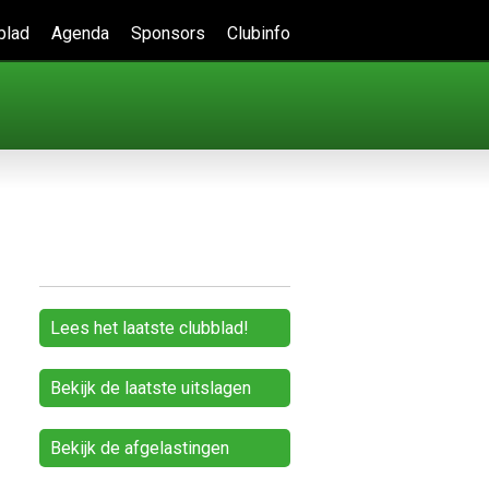
blad
Agenda
Sponsors
Clubinfo
Lees het laatste clubblad!
Bekijk de laatste uitslagen
Bekijk de afgelastingen