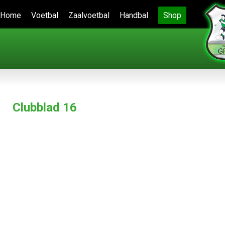
Home
Voetbal
Zaalvoetbal
Handbal
Shop
Clubblad 16