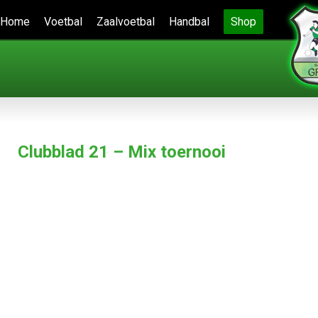
Home
Voetbal
Zaalvoetbal
Handbal
Shop
Clubblad 21 – Mix toernooi