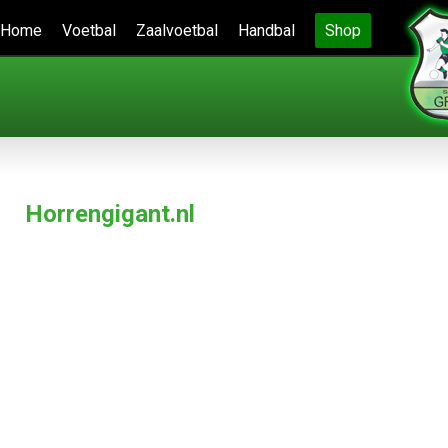
Home
Voetbal
Zaalvoetbal
Handbal
Shop
Horrengigant.nl