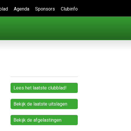
blad
Agenda
Sponsors
Clubinfo
Lees het laatste clubblad!
Bekijk de laatste uitslagen
Bekijk de afgelastingen