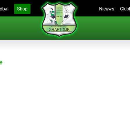
dbal
Shop
Nieuws
Club
e