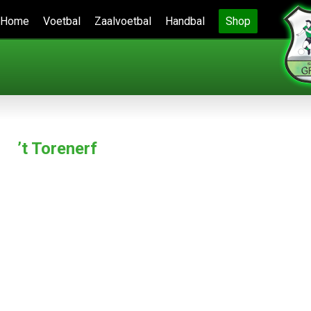
Home
Voetbal
Zaalvoetbal
Handbal
Shop
’t Torenerf