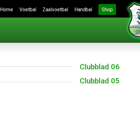
Home
Voetbal
Zaalvoetbal
Handbal
Shop
Clubblad 06
Clubblad 05